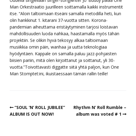
Uudella singlellään singer-songwriter Jo’ Buddy palaa One
Man Orkestraatio juurilleen soittamalla kaikki instrumentit
itse. “Aloin taltioimaan itseäni samalla metodilla heti, kun
olin hankkinut 1. kitarani 37-vuotta sitten. Korona-
pandemian aiheuttama eristäytyminen tarjosi loistavan
mahdollisuuden luoda nahkaa, haastamalla myös tähän
projektiin. Se olikin hyvä tekosyy alkaa taltioimaan
musiikkia omin päin, wanhaa ja uutta teknologiaa
hyödyntäen. Kappale on samalla paluu jazz-pohjaisten
biisien pariin, mitä olen kirjoittanut ja soittanut, yli 30-
vuotta.”Toivottavasti diggatte siitä yhtä paljon, kun One
Man Stomptet:ini, ikuistaessaan tämän rallin teille!
“SOUL ‘N’ ROLL JUBILEE”
Rhythm N’ Roll Rumble –
ALBUM IS OUT NOW!
album was voted # 1